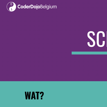
Sk
SC
WAT?