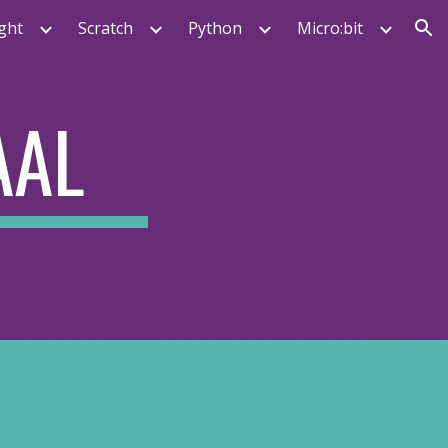
ght
Scratch
Python
Micro:bit
ion
AAL