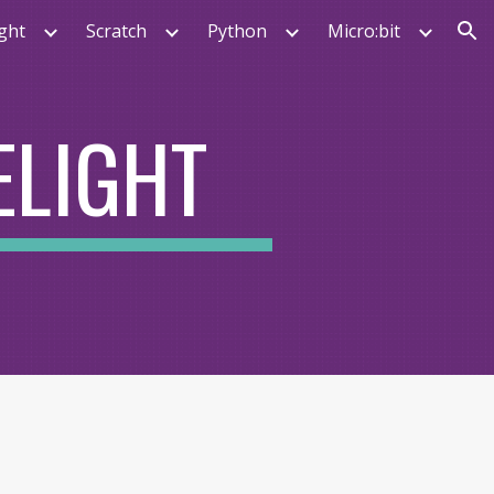
ght
Scratch
Python
Micro:bit
ion
ELIGHT