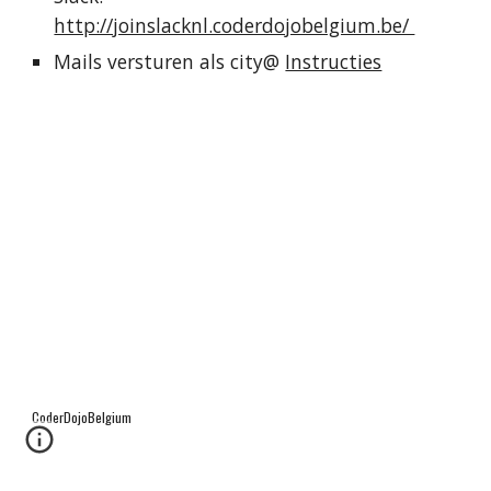
http://joinslacknl.coderdojobelgium.be/ 
Mails versturen als city@ 
Instructies
CoderDojoBelgium