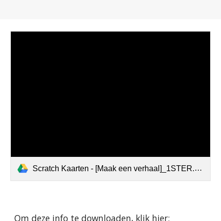
Scratch Kaarten - [Maak een verhaal]_1STER.pdf
Om deze info te downloaden, klik hier: