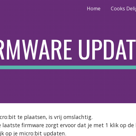
Home
Cooks Deli
ip to main content
Skip to navigat
IRMWARE UPDAT
o:bit te plaatsen, is vrij omslachtig.
 laatste firmware zorgt ervoor dat je met 1 klik op de
jk op je micro:bit updaten.