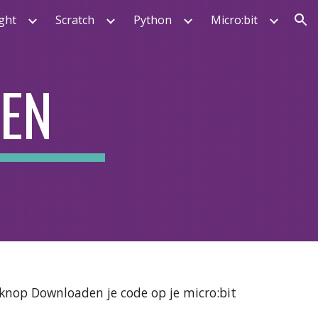
ght
Scratch
Python
Micro:bit
ion
EN
 knop Downloaden je code op je micro:bit 